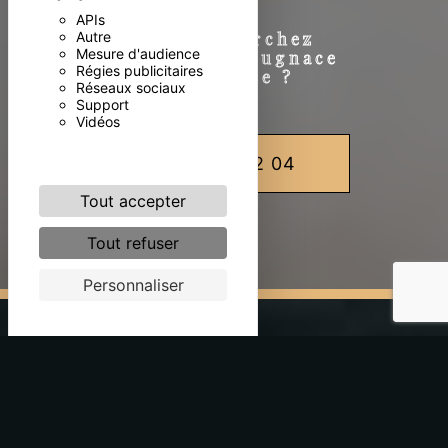
APIs
Autre
Vous recherchez
Mesure d'audience
une avocate pugnace
Régies publicitaires
et engagée ?
Réseaux sociaux
Support
Vidéos
07 82 28 32 04
Tout accepter
Tout refuser
Personnaliser