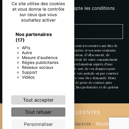
Ce site utilise des cookies
En cochant cette case, j'accepte les conditions
et vous donne le contrôle
sur ceux que vous
particulières ci-dessous **
souhaitez activer
ENVOYER
Nos partenaires
(17)
** Les données personnelles communiquées sont nécessaires aux fins de
APIs
vous contacter. Elles sont destinées à l'entreprise et ses sous-traitants.
Autre
Vous disposez de droits d’accès, de rectification, d’effacement, de
Mesure d'audience
portabilité, de limitation, d’opposition, de retrait de votre consentement
Régies publicitaires
à tout moment et du droit d’introduire une réclamation auprès d’une
Réseaux sociaux
autorité de contrôle, ainsi que d’organiser le sort de vos données post-
Support
mortem. Vous pouvez exercer ces droits par voie postale ou par courrier
Vidéos
électronique. Un justificatif d'identité pourra vous être demandé. Nous
conservons vos données pendant la période de prise de contact puis
pendant la durée de prescription légale aux fins probatoire et de gestion
des contentieux.
Tout accepter
RECHERCHES FRÉQUENTES
Tout refuser
©
Vistalid
- 2026 - Tous droits réservés -
Mentions
Personnaliser