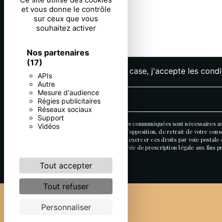
et vous donne le contrôle
sur ceux que vous
souhaitez activer
Nos partenaires
(17)
En cochant cette case, j'accepte les condi
APIs
Autre
Mesure d'audience
Régies publicitaires
Réseaux sociaux
Support
** Les données personnelles communiquées sont nécessaires aux f
Vidéos
portabilité, de limitation, d’opposition, de retrait de votre c
post-mortem. Vous pouvez exercer ces droits par voie postale o
contact puis pendant la durée de prescription légale aux fins p
Tout accepter
Tout refuser
Personnaliser