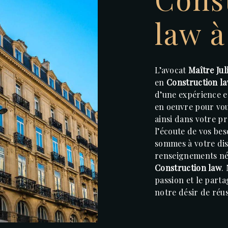
law à
L’avocat
Maître Ju
en
Construction l
d’une expérience e
en oeuvre pour vo
ainsi dans votre p
l’écoute de vos bes
sommes à votre dis
renseignements néc
Construction law
.
passion et le part
notre désir de réus