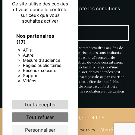
Ce site utilise des cookies
En cochant cette case, j'accepte les conditions
et vous donne le contrôle
sur ceux que vous
particulières ci-dessous **
souhaitez activer
ENVOYER
Nos partenaires
(17)
** Les données personnelles communiquées sont nécessaires aux fins de
APIs
vous contacter. Elles sont destinées à l'entreprise et ses sous-traitants.
Autre
Vous disposez de droits d’accès, de rectification, d’effacement, de
Mesure d'audience
portabilité, de limitation, d’opposition, de retrait de votre consentement
Régies publicitaires
à tout moment et du droit d’introduire une réclamation auprès d’une
Réseaux sociaux
autorité de contrôle, ainsi que d’organiser le sort de vos données post-
Support
mortem. Vous pouvez exercer ces droits par voie postale ou par courrier
Vidéos
électronique. Un justificatif d'identité pourra vous être demandé. Nous
conservons vos données pendant la période de prise de contact puis
pendant la durée de prescription légale aux fins probatoire et de gestion
des contentieux.
Tout accepter
RECHERCHES FRÉQUENTES
Tout refuser
©
Vistalid
- 2026 - Tous droits réservés -
Mentions
Personnaliser